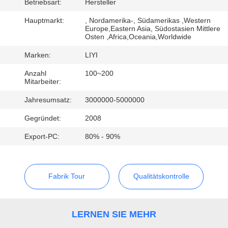
Betriebsart:
Hersteller
TRETEN
Hauptmarkt:
, Nordamerika-, Südamerikas ,Western
Europe,Eastern Asia, Südostasien Mittlere
SIE
Osten ,Africa,Oceania,Worldwide
MIT
Marken:
LIYI
UNS
Anzahl
100~200
Mitarbeiter:
IN
VERBINDUNG
Jahresumsatz:
3000000-5000000
Gegründet:
2008
FORDERN
Export-PC:
80% - 90%
SIE EIN
ZITAT
Fabrik Tour
Qualitätskontrolle
SITEMAP
LERNEN SIE MEHR