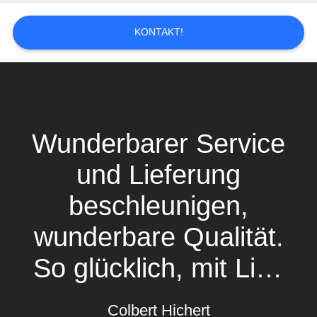
PRIVACY
POLICY
KONTAKT!
Wunderbarer Service
und Lieferung
beschleunigen,
wunderbare Qualität.
So glücklich, mit Liyi-
Team zu arbeiten.
Colbert Hichert