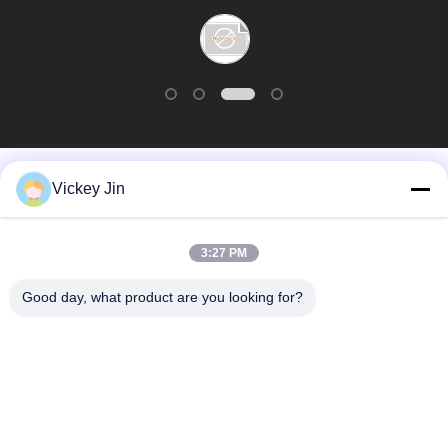
Beliebte Kategorien
Alle
Vickey Jin
Klima-Test-Kammer
Klimatestkammer
3:27 PM
Good day, what product are you looking for?
elektrischer
Wärmestoßtestkammer
Trockenofen
Industrieller
Alterntestkammer
Trockenofen