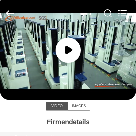
Liyi
Environmental
Technology
Co.,
Ltd..
All
Rights
Reserved.
HAUS
PRODUKTE
ÜBER
Dongguan Liyi Environmental
UNS
Technology Co., Ltd.
FABRIK-
VIDEO
IMAGES
AUSFLUG
Firmendetails
QUALITÄTSKONTROLLE