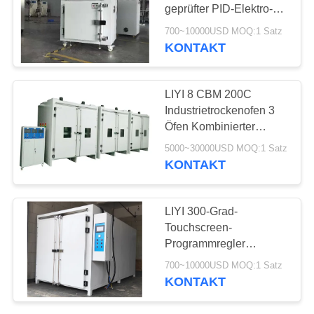
PRIVACY
geprüfter PID-Elektro-
POLICY
Blast-Trockenofen
700~10000USD MOQ:1 Satz
KONTAKT
LIYI 8 CBM 200C
Industrietrockenofen 3
Öfen Kombinierter
elektrischer Trockenofen
5000~30000USD MOQ:1 Satz
KONTAKT
LIYI 300-Grad-
Touchscreen-
Programmregler
Heißluftzirkulation
700~10000USD MOQ:1 Satz
Doppeltür-Trockenofen
KONTAKT
für Autoteile