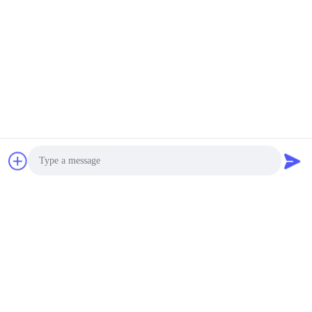
Wärmestrahlung Infrarot
Innen
5000~20000USD MOQ:1 Satz
Teflonbeschichtung
KONTAKT
LIYI PID-
Steuerungsmethode
Elektrischer Trockenofen
Umlufttrockenofen 220 V
600~5000USD MOQ:1 Satz
einphasig
KONTAKT
LIYI 304 Edelstahl
Elektrischer Trockenofen
Touchscreen
Photo
Programmierbar
2000~10000USD MOQ:1 Satz
Video Call
KONTAKT
Audio Call