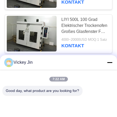
KONTAKT
LIYI 500L 100 Grad
Elektrischer Trockenofen
Großes Glasfenster Für
Elektronik LY-6180
4000~20000USD MOQ:1 Satz
KONTAKT
Vickey Jin
LIYI Pulverbeschichtung
Heißluftzirkulations-
Trockenofen Doppeltür
7:22 AM
10-Schichten-Wagen
3000~10000USD MOQ:1 Satz
KONTAKT
Good day, what product are you looking for?
LIYI Airless Elektrischer
Trockenofen