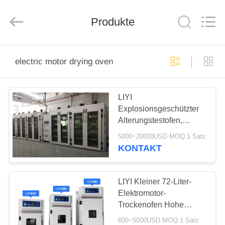
Liyi
Environmental
Technology
Produkte
Co.,
Ltd..
All
Rights
Reserved.
HAUS
electric motor drying oven
PRODUKTE
LIYI
Explosionsgeschützter
ÜBER
Alterungstestofen,
UNS
Elektromotor,
5000~20000USD MOQ:1 Satz
Trockenofen, leicht zu
KONTAKT
reinigen
FABRIK-
AUSFLUG
LIYI Kleiner 72-Liter-
Elektromotor-
Trockenofen Hohe
QUALITÄTSKONTROLLE
Gleichmäßigkeit mit
600~5000USD MOQ:1 Satz