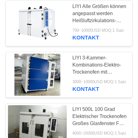
LIYI Alle Größen können
angepasst werden
Heißluftzirkulations-
Konvektions-
700~10000USD MOQ:1 Satz
Trockenmittel-
KONTAKT
Industrietrockenofen
LIYI 3-Kammer-
Kombinations-Elektro-
Trockenofen mit
separater Steuerung
3000~10000USD MOQ:1 Satz
Labor-Heißluftofen
KONTAKT
LIYI 500L 100 Grad
Elektrischer Trockenofen
Großes Glasfenster Für
Elektronik LY-6180
4000~20000USD MOQ:1 Satz