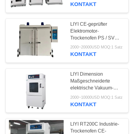
Edelstahlschalen
KONTAKT
TRETEN
SIE
LIYI CE-geprüfter
MIT
Elektromotor-
Trockenofen PS / SV
UNS
Gleichzeitige Anzeige
2000~20000USD MOQ:1 Satz
IN
Einfache Bedienung
KONTAKT
VERBINDUNG
LIYI Dimension
FORDERN
Maßgeschneiderte
SIE EIN
elektrische Vakuum-
Trockenofenkammer
ZITAT
2000~10000USD MOQ:1 Satz
zum Trocknen mit
KONTAKT
Vakuumpumpe
SITEMAP
LIYI RT200C Industrie-
Trockenofen CE-