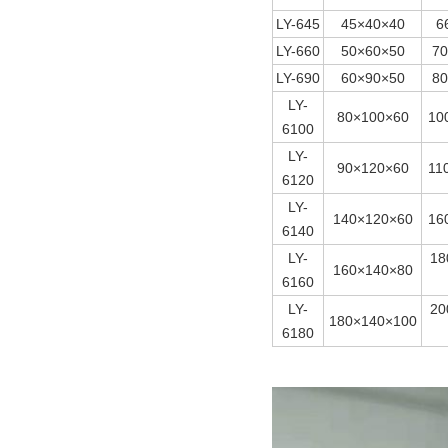
LY-645
45×40×40
6
LY-660
50×60×50
70
LY-690
60×90×50
80
LY-
80×100×60
10
6100
LY-
90×120×60
11
6120
LY-
140×120×60
16
6140
LY-
18
160×140×80
6160
LY-
20
180×140×100
6180