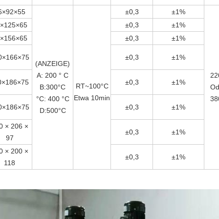
6×92×55
±0,3
±1%
×125×65
±0,3
±1%
×156×65
±0,3
±1%
0×166×75
±0,3
±1%
(ANZEIGE)
A: 200 ° C
22
0×186×75
±0,3
±1%
RT~100°C
B:300°C
Od
Etwa 10min
°C: 400 °C
38
0×186×75
±0,3
±1%
D:500°C
0 × 206 ×
±0,3
±1%
97
0 × 200 ×
±0,3
±1%
118