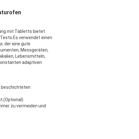
aturofen
g mit Tabletts bietet
 Tests.Es verwendet einen
, der eine gute
nstrumenten, Messgeräten,
ikalien, Lebensmitteln,
konstanten adaptiven
t beschichteten
t.(Optional)
Kammer zu vermeiden und