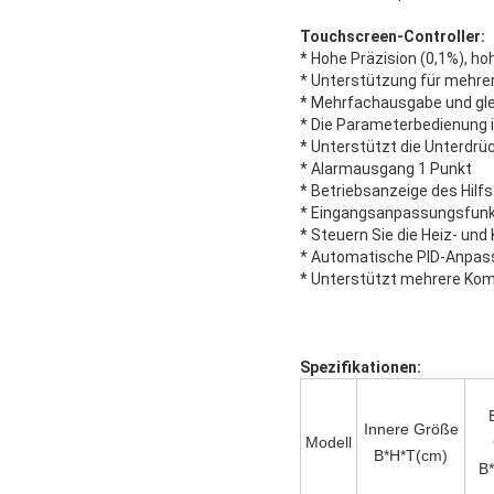
Touchscreen-Controller:
* Hohe Präzision (0,1%), ho
* Unterstützung für mehrer
* Mehrfachausgabe und gle
* Die Parameterbedienung i
* Unterstützt die Unterdrü
* Alarmausgang 1 Punkt
* Betriebsanzeige des Hil
* Eingangsanpassungsfunkt
* Steuern Sie die Heiz- und
* Automatische PID-Anpass
* Unterstützt mehrere Kom
Spezifikationen:
Innere Größe
Modell
B*H*T(cm)
B