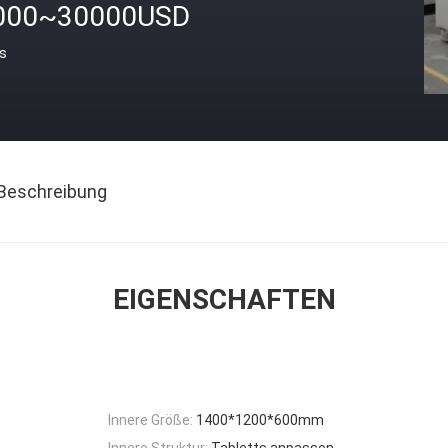
000~30000USD
is
Beschreibung
EIGENSCHAFTEN
Innere Größe:
1400*1200*600mm
Innere Struktur:
Tabletts anpassen