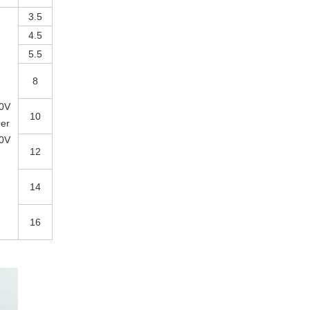
3.5
4.5
5.5
8
0V
10
er
0V
12
14
16