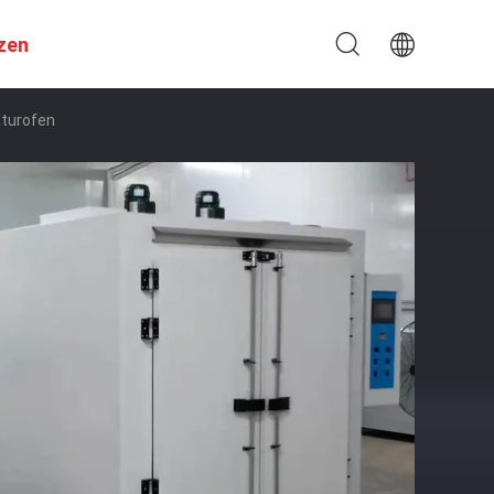
zen
aturofen