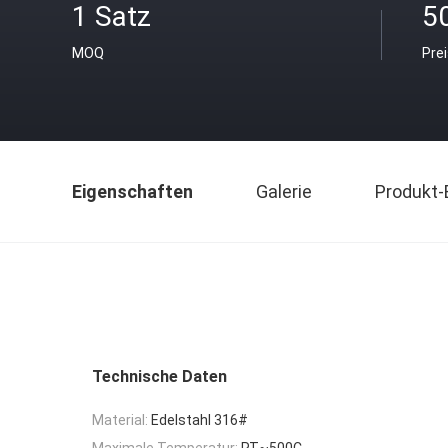
1 Satz
5
MOQ
Pre
Eigenschaften
Galerie
Produkt-
Technische Daten
Material:
Edelstahl 316#
Maximale Temperatur:
RT~500C