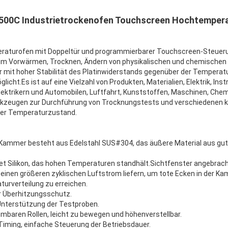
T 500C Industrietrockenofen Touchscreen Hochtemper
aturofen mit Doppeltür und programmierbarer Touchscreen-Steuerun
um Vorwärmen, Trocknen, Ändern von physikalischen und chemischen
 mit hoher Stabilität des Platinwiderstands gegenüber der Temperatur
icht.Es ist auf eine Vielzahl von Produkten, Materialien, Elektrik, I
lektrikern und Automobilen, Luftfahrt, Kunststoffen, Maschinen, Chem
kzeugen zur Durchführung von Trocknungstests und verschiedenen 
er Temperaturzustand.
n Kammer besteht aus Edelstahl SUS#304, das äußere Material aus gu
et Silikon, das hohen Temperaturen standhält.Sichtfenster angebrach
nn einen größeren zyklischen Luftstrom liefern, um tote Ecken in der 
urverteilung zu erreichen.
er Überhitzungsschutz.
Unterstützung der Testproben.
baren Rollen, leicht zu bewegen und höhenverstellbar.
iming, einfache Steuerung der Betriebsdauer.