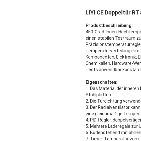
LIYI CE Doppeltür R
Produktbeschreibung:
450-Grad-Innen-Hochtemper
einen stabilen Testraum z
Präzisionstemperaturregler
Temperaturverteilung ermögl
Komponenten, Elektronik, E
Chemikalien, Hardware-Wer
Tests anwendbar konstant
Eigenschaften:
1. Das Material der innere
Stahlplatten.
2. Die Türdichtung verwend
3. Der Radialventilator ka
eine gleichmäßige Temperat
4. PID-Regler, doppelseitig
5. Mehrere Laderegale zur 
6. Bodenstehend mit abnehm
7. Timer: Temperatur zum T