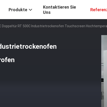
Kontaktieren Sie
Produkte
Referen
Uns
CE Doppeltür RT 500C Industrietrockenofen Touchscreen Hochtemper
dustrietrockenofen
rofen