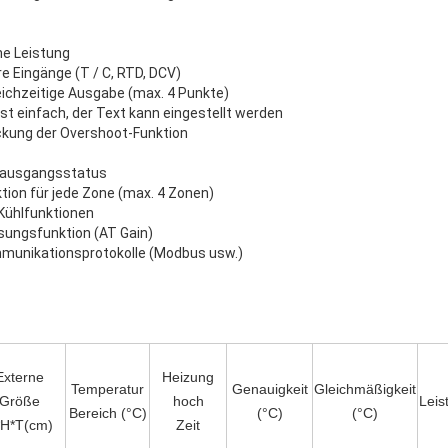
he Leistung
e Eingänge (T / C, RTD, DCV)
ichzeitige Ausgabe (max. 4 Punkte)
st einfach, der Text kann eingestellt werden
ckung der Overshoot-Funktion
fsausgangsstatus
ion für jede Zone (max. 4 Zonen)
 Kühlfunktionen
ungsfunktion (AT Gain)
munikationsprotokolle (Modbus usw.)
Externe
Heizung
Temperatur
Genauigkeit
Gleichmäßigkeit
Größe
hoch
Leis
Bereich (°C)
(°C)
(°C)
*H*T(cm)
Zeit