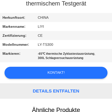
thermischem Testgerät
TRETEN
SIE
Herkunftsort:
CHINA
MIT
Markenname:
LIYI
UNS
Zertifizierung:
CE
IN
Modellnummer:
LY-TS300
VERBINDUNG
Markieren:
,
-65℃ thermische Zyklustestausrüstung
300L Schlagversuchausrüstung
FORDERN
KONTAKT!
SIE EIN
ZITAT
DETAILS ENTFALTEN
SITEMAP
Ähnliche Produkte