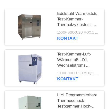
PRIVACY
POLICY
Edelstahl-Wärmestoß-
Test-Kammer-
Thermalzyklustest-
Ausrüstung LIYI 304
10000~50000USD MOQ:1 Satz
KONTAKT
Test-Kammer-Luft-
Wärmestoß LIYI
Wechselstroms
klimatische
10000~50000USD MOQ:1 Satz
Wärmestoß-380V/50HZ
KONTAKT
LIYI Programmierbare
Thermoschock-
Testkammer Hoch-