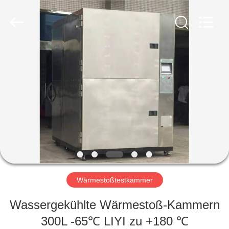
Liyi
Environmental
Technology
Co.,
Ltd..
All
Rights
Reserved.
HAUS
PRODUKTE
ÜBER
UNS
FABRIK-
AUSFLUG
Wärmestoßtestkammer
Wassergekühlte Wärmestoß-Kammern
QUALITÄTSKONTROLLE
300L -65℃ LIYI zu +180 ℃