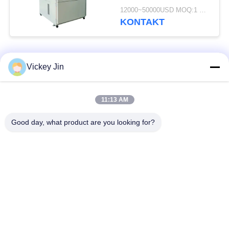
Tieftemperatur-
12000~50000USD MOQ:1 Satz
Schocktestmaschine
KONTAKT
Beliebte Kategorien
Alle
Vickey Jin
Klima-Test-Kammer
Klimatestkammer
11:13 AM
Good day, what product are you looking for?
elektrischer
Wärmestoßtestkammer
Trockenofen
Industrieller
Alterntestkammer
Trockenofen
Sand-Staub-Test-
Salzsprühtest-
Kammer
Kammer