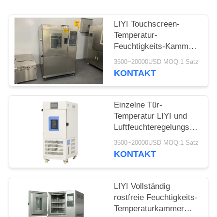
PRIVACY
POLICY
LIYI Touchscreen-
Temperatur-
Feuchtigkeits-Kammer
Konstante Temperatur-
3500~20000USD MOQ:1 Satz
und
KONTAKT
Feuchtigkeitsmaschine
Einzelne Tür-
Temperatur LIYI und
Luftfeuchteregelungs-
Kammer 80L mit
3500~20000USD MOQ:1 Satz
Beleuchtungs-Gerät
KONTAKT
LIYI Vollständig
rostfreie Feuchtigkeits-
Temperaturkammer