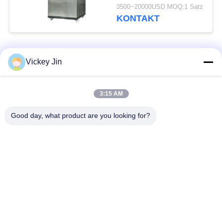
Laborgebrauch CE-
3500~20000USD MOQ:1 Satz
geprüft
KONTAKT
Beliebte Kategorien
Alle
Vickey Jin
Klima-Test-Kammer
Klimatestkammer
3:15 AM
Good day, what product are you looking for?
elektrischer
Wärmestoßtestkammer
Trockenofen
Industrieller
Alterntestkammer
Trockenofen
Sand-Staub-Test-
Salzsprühtest-
Kammer
Kammer