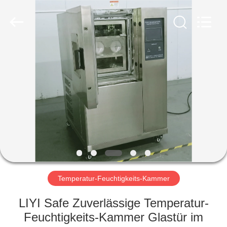
Liyi
Environmental
Technology
Co.,
Ltd..
All
Rights
Reserved.
HAUS
PRODUKTE
ÜBER
UNS
FABRIK-
AUSFLUG
Temperatur-Feuchtigkeits-Kammer
LIYI Safe Zuverlässige Temperatur-
QUALITÄTSKONTROLLE
Feuchtigkeits-Kammer Glastür im