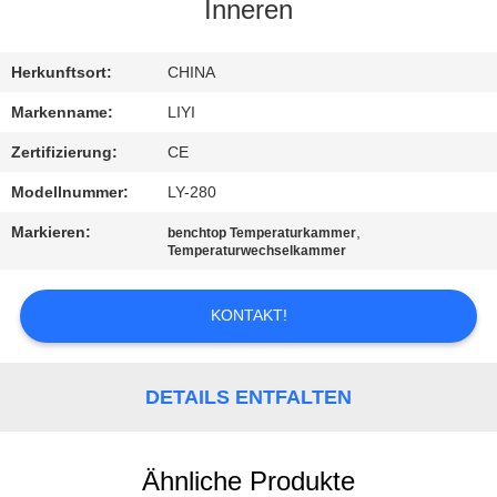
Inneren
TRETEN
SIE
Herkunftsort:
CHINA
MIT
Markenname:
LIYI
UNS
Zertifizierung:
CE
IN
Modellnummer:
LY-280
VERBINDUNG
Markieren:
,
benchtop Temperaturkammer
Temperaturwechselkammer
FORDERN
KONTAKT!
SIE EIN
ZITAT
DETAILS ENTFALTEN
SITEMAP
Ähnliche Produkte