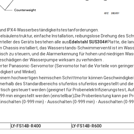
 3- und IPX4-Wasserbeständigkeitstestanforderungen.
elsäulenstruktur, einfache Installation, reibungslose Drehung des Sc
enteller des Geräts bestehen alle aus
Edelstahl SUS304#
Platte, die la
m Chassis installiert, das Wasserstands-Schwimmerventil ist im Wasse
h zu steuern, und die Alarmerkennung für hohen und niedrigen Wass
eschädigen der Wasserpumpe wirksam zu verhindern .
erter Panasonic-Servomotor (Servomotor hat die Vorteile von geringe
igkeit und Winkel).
it einem hochwertigen heimischen Schrittmotor können Geschwindigkei
nnerhalb des Standardbereichs stufenlos stufenlos eingestellt und di
ch gesteuert werden (geeignet für Probenelektrifizierungstest, Auf
-999 min eingestellt werden (einstellbar);Die Probenleistung kann per
inschalten (0-999 min) - Ausschalten (0-999 min) - Ausschalten (0-999
LY
-
FS1
4
B
-R
4
00
LY
-
FS1
4
B
-R
6
00