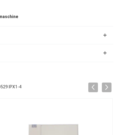
maschine
0529 IPX1-4