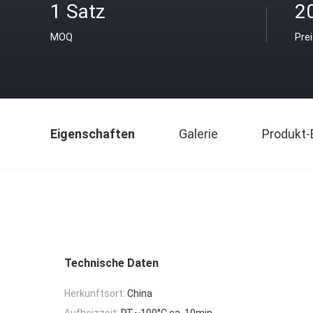
1 Satz
2
MOQ
Pre
Eigenschaften
Galerie
Produkt-
Technische Daten
Herkunftsort:
China
Aufheizzeit:
RT~100°C ca. 10min