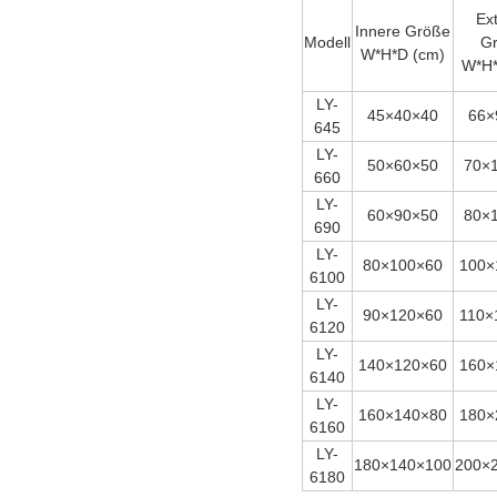
Ex
Innere Größe
Modell
G
W*H*D (cm)
W*H*
LY-
45×40×40
66×
645
LY-
50×60×50
70×
660
LY-
60×90×50
80×
690
LY-
80×100×60
100×
6100
LY-
90×120×60
110×
6120
LY-
140×120×60
160×
6140
LY-
160×140×80
180×
6160
LY-
180×140×100
200×
6180