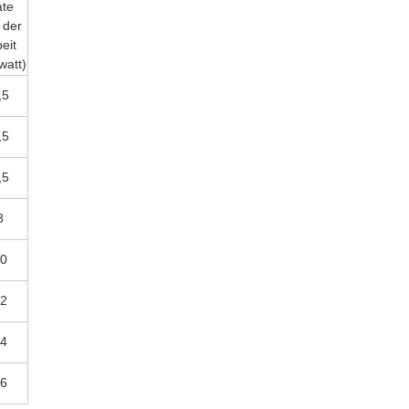
te
 der
eit
watt)
,5
,5
,5
8
0
2
4
6