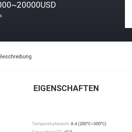
000~20000USD
is
Beschreibung
EIGENSCHAFTEN
Temperaturbereich:
A-d (200°C~500°C)
Genauigkeit (°C):
±0,3