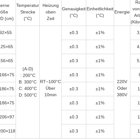
Ra
terne
Temperatur
Heizung
Genauigkeit
Einheitlichkeit
von
röße
Strecke
oben
Energie
(°C)
(°C)
Arb
D (cm)
(°C)
Zeit
(Kilo
92×55
±0.3
±1%
3
125×65
±0.3
±1%
4
156×65
±0.3
±1%
5
(A-D)
166×75
±0.3
±1%
: 200°C
RT~100°C
220V
B: 300°C
Über
Oder
C: 400°C
186×75
±0.3
±1%
1
10min
380V
D: 500°C
186×75
±0.3
±1%
1
206×97
±0.3
±1%
1
200×118
±0.3
±1%
1