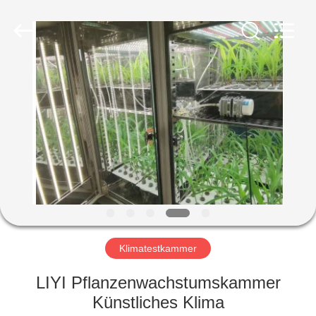
Liyi
Environmental
Technology
Co.,
Ltd..
All
Rights
Reserved.
HAUS
PRODUKTE
ÜBER
UNS
FABRIK-
AUSFLUG
Klimatestkammer
LIYI Pflanzenwachstumskammer
QUALITÄTSKONTROLLE
Künstliches Klima