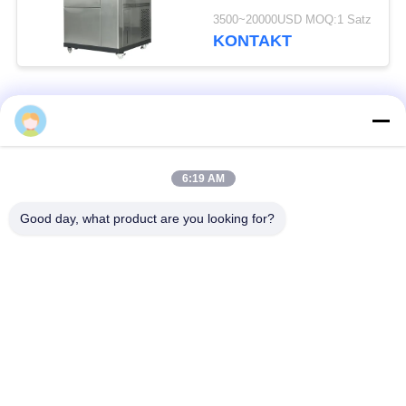
Niedertemperatur-
3500~20000USD MOQ:1 Satz
Wechseltestkammer
KONTAKT
Beliebte Kategorien
Alle
Klima-Test-Kammer
Klimatestkammer
6:19 AM
Good day, what product are you looking for?
elektrischer
Wärmestoßtestkammer
Trockenofen
Industrieller
Alterntestkammer
Trockenofen
Sand-Staub-Test-
Salzsprühtest-
Kammer
Kammer