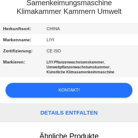
Samenkeimungsmaschine
TRETEN
Klimakammer Kammern Umwelt
SIE
Herkunftsort:
CHINA
MIT
UNS
Markenname:
LIYI
IN
Zertifizierung:
CE ISO
VERBINDUNG
Markieren:
,
LIYI Pflanzenwachstumskammer
,
Umweltpflanzenwachstumskammer
Künstliche Klimasamenkeimmaschine
FORDERN
SIE EIN
KONTAKT!
ZITAT
DETAILS ENTFALTEN
SITEMAP
Ähnliche Produkte