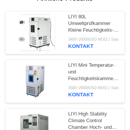
PRIVACY
POLICY
LIYI 80L
Umweltprüfkammer
Kleine Feuchtigkeits-
und
3400~20000USD MOQ:1 Satz
Temperaturregelungskonditi
KONTAKT
LIYI Mini Temperatur-
und
Feuchtigkeitskammer
304 Edelstahl außen
3500~20000USD MOQ:1 Satz
KONTAKT
LIYI High Stability
Climate Control
Chamber Hoch- und