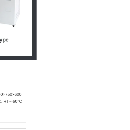
00×750×600
C: RT~-60°C