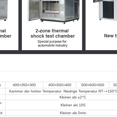
)
400×350×300
400×500×400
500×600×500
5
Kammer der hohen Temperatur: Niedrige Temperatur RT~+150°
Kleiner als ±2°C
s-
Kleiner als 10S
it
Kleiner als 5min