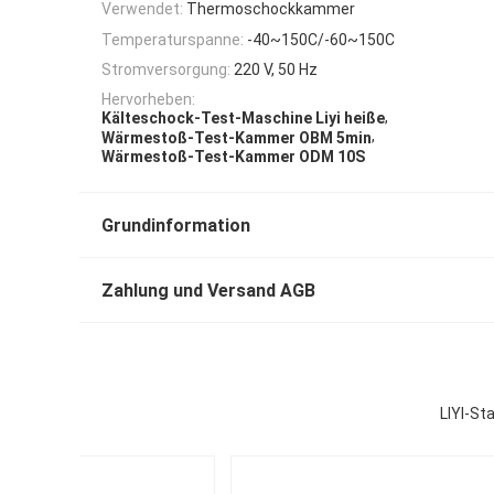
Verwendet:
Thermoschockkammer
Temperaturspanne:
-40~150C/-60~150C
Stromversorgung:
220 V, 50 Hz
Hervorheben:
,
Kälteschock-Test-Maschine Liyi heiße
,
Wärmestoß-Test-Kammer OBM 5min
Wärmestoß-Test-Kammer ODM 10S
Grundinformation
Zahlung und Versand AGB
LIYI-St