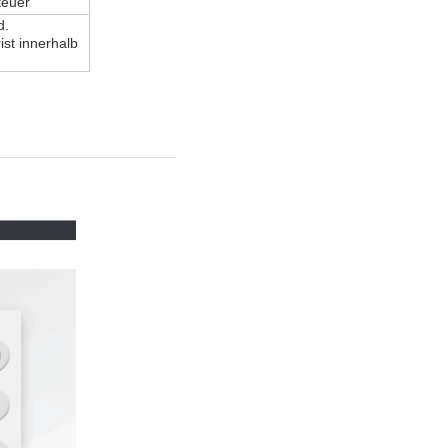
teuer
d.
ist innerhalb