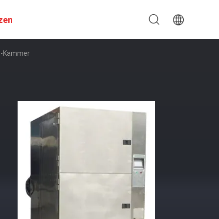
zen
st-Kammer