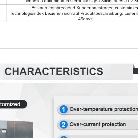
schnelles abkühlendes Gerät flüssigen Stickstoffes /Ln2 S
Es kann entsprechend Kundennachfragen customiaze
Technologieindex beziehen sich auf Produktbeschreibung. Lieferfr
45days.