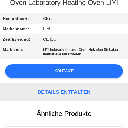
Oven Laboratory Heating Oven LIYI
TRETEN
SIE
Herkunftsort:
China
MIT
Markenname:
LIYI
UNS
Zertifizierung:
CE ISO
IN
Markieren:
,
,
LIYI Industrie-Infrarot-Ofen
Heizofen für Labor
Industrielle Infrarotöfen
VERBINDUNG
KONTAKT!
FORDERN
SIE EIN
DETAILS ENTFALTEN
ZITAT
SITEMAP
Ähnliche Produkte