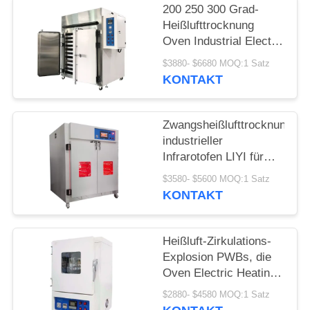
PRIVACY
200 250 300 Grad-
POLICY
Heißlufttrocknung
Oven Industrial Electric
Circulation Heating
$3880- $6680 MOQ:1 Satz
KONTAKT
Zwangsheißlufttrocknungs-
industrieller
Infrarotofen LIYI für
Labor
$3580- $5600 MOQ:1 Satz
KONTAKT
Heißluft-Zirkulations-
Explosion PWBs, die
Oven Electric Heating
Max 600C trocknet
$2880- $4580 MOQ:1 Satz