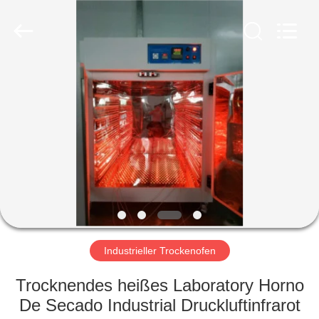
Liyi
Environmental
Technology
Co.,
Ltd..
All
Rights
Reserved.
HAUS
PRODUKTE
ÜBER
UNS
FABRIK-
AUSFLUG
Industrieller Trockenofen
Trocknendes heißes Laboratory Horno
QUALITÄTSKONTROLLE
De Secado Industrial Druckluftinfrarot