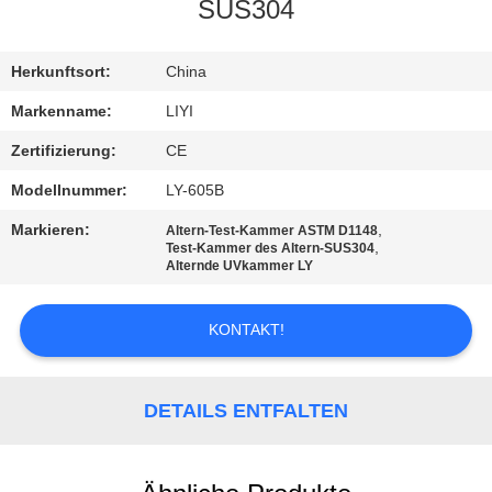
SUS304
TRETEN
SIE
Herkunftsort:
China
MIT
Markenname:
LIYI
UNS
Zertifizierung:
CE
IN
Modellnummer:
LY-605B
VERBINDUNG
Markieren:
,
Altern-Test-Kammer ASTM D1148
,
Test-Kammer des Altern-SUS304
Alternde UVkammer LY
FORDERN
SIE EIN
KONTAKT!
ZITAT
DETAILS ENTFALTEN
SITEMAP