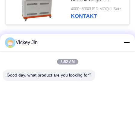
Bewitterungstester
4000~8000USD MOQ:1 Satz
KONTAKT
Beliebte Kategorien
Alle
Vickey Jin
Klima-Test-Kammer
Klimatestkammer
8:52 AM
Good day, what product are you looking for?
elektrischer
Wärmestoßtestkammer
Trockenofen
Industrieller
Alterntestkammer
Trockenofen
Sand-Staub-Test-
Salzsprühtest-