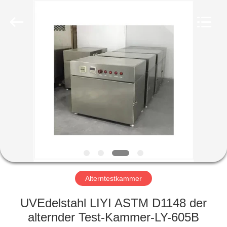
Liyi
Environmental
Technology
Co.,
Ltd..
All
Rights
Reserved.
HAUS
PRODUKTE
ÜBER
UNS
FABRIK-
AUSFLUG
Alterntestkammer
UVEdelstahl LIYI ASTM D1148 der
QUALITÄTSKONTROLLE
alternder Test-Kammer-LY-605B