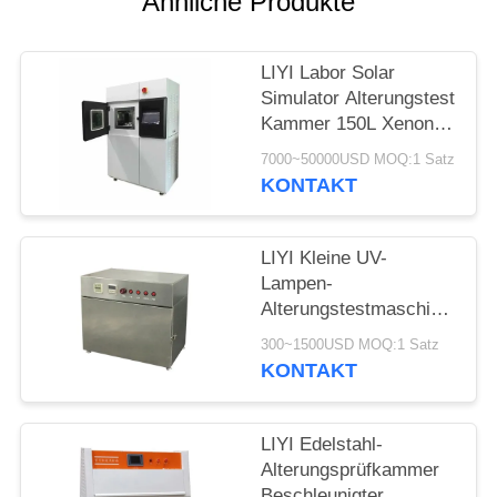
Ähnliche Produkte
PRIVACY
POLICY
LIYI Labor Solar
Simulator Alterungstest
Kammer 150L Xenon
Bewitterungstest
7000~50000USD MOQ:1 Satz
KONTAKT
LIYI Kleine UV-
Lampen-
Alterungstestmaschine
Anti-Strahlungs-Anti-
300~1500USD MOQ:1 Satz
Vergilbungs-Alterungs-
KONTAKT
UV-Testkammer
LIYI Edelstahl-
Alterungsprüfkammer
Beschleunigter