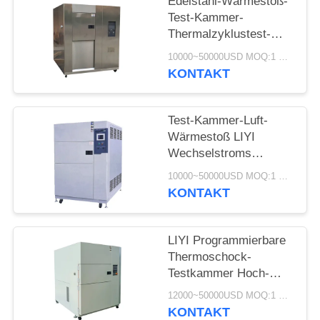
Edelstahl-Wärmestoß-
PRIVACY
Test-Kammer-
POLICY
Thermalzyklustest-
Ausrüstung LIYI 304
10000~50000USD MOQ:1 Satz
KONTAKT
Test-Kammer-Luft-
Wärmestoß LIYI
Wechselstroms
klimatische
10000~50000USD MOQ:1 Satz
Wärmestoß-380V/50HZ
KONTAKT
LIYI Programmierbare
Thermoschock-
Testkammer Hoch-
Tieftemperatur-
12000~50000USD MOQ:1 Satz
Schocktestmaschine
KONTAKT