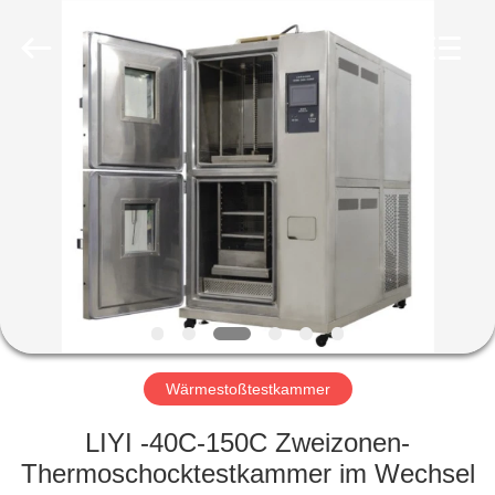
Liyi
Environmental
Technology
Co.,
Ltd..
All
Rights
Reserved.
HAUS
PRODUKTE
ÜBER
UNS
FABRIK-
AUSFLUG
Wärmestoßtestkammer
LIYI -40C-150C Zweizonen-
QUALITÄTSKONTROLLE
Thermoschocktestkammer im Wechsel