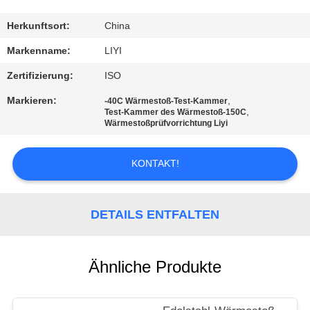
TRETEN
Herkunftsort:
China
SIE
Markenname:
LIYI
MIT
Zertifizierung:
ISO
UNS
Markieren:
,
-40C Wärmestoß-Test-Kammer
,
IN
Test-Kammer des Wärmestoß-150C
Wärmestoßprüfvorrichtung Liyi
VERBINDUNG
KONTAKT!
FORDERN
SIE EIN
DETAILS ENTFALTEN
ZITAT
Ähnliche Produkte
SITEMAP