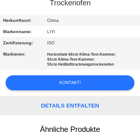
Trockenofen
TRETEN
SIE
Herkunftsort:
China
MIT
Markenname:
LIYI
UNS
Zertifizierung:
ISO
IN
Markieren:
,
Horizontale 66cm Klima-Test-Kammer
,
92cm Klima-Test-Kammer
VERBINDUNG
55cm Heißlufttrocknungstrockenofen
FORDERN
KONTAKT!
SIE EIN
ZITAT
DETAILS ENTFALTEN
SITEMAP
Ähnliche Produkte