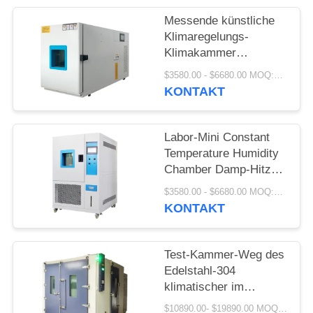
PRIVACY
Messende künstliche
POLICY
Klimaregelungs-
Klimakammer
220V/380V
$3580.00 - $6680.00 MOQ:1 Satz
KONTAKT
Labor-Mini Constant
Temperature Humidity
Chamber Damp-Hitze-
Prüfung
$3580.00 - $6680.00 MOQ:1 Satz
KONTAKT
Test-Kammer-Weg des
Edelstahl-304
klimatischer im
Temperatur-
$10890.00- $19890.00 MOQ:1 Satz