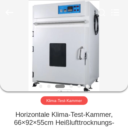
Liyi
Environmental
Technology
Co.,
Ltd..
All
Rights
Reserved.
HAUS
PRODUKTE
ÜBER
UNS
FABRIK-
AUSFLUG
Klima-Test-Kammer
Horizontale Klima-Test-Kammer,
QUALITÄTSKONTROLLE
66×92×55cm Heißlufttrocknungs-