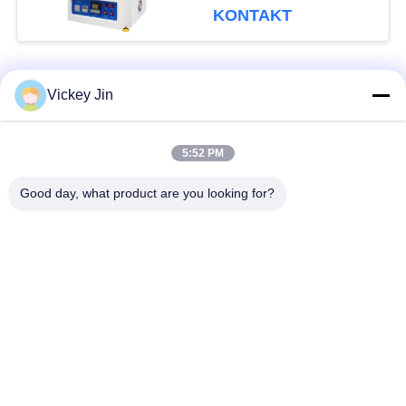
KONTAKT
Beliebte Kategorien
Alle
Vickey Jin
Klima-Test-Kammer
Klimatestkammer
5:52 PM
Good day, what product are you looking for?
elektrischer
Wärmestoßtestkammer
Trockenofen
Industrieller
Alterntestkammer
Trockenofen
Sand-Staub-Test-
Salzsprühtest-
Kammer
Kammer