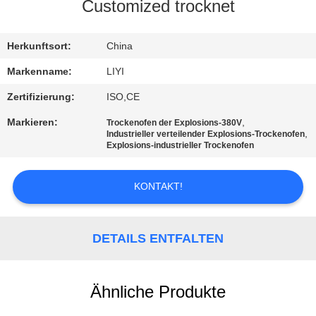
Customized trocknet
TRETEN
SIE
Herkunftsort:
China
MIT
Markenname:
LIYI
UNS
Zertifizierung:
ISO,CE
IN
Markieren:
,
Trockenofen der Explosions-380V
,
Industrieller verteilender Explosions-Trockenofen
VERBINDUNG
Explosions-industrieller Trockenofen
FORDERN
KONTAKT!
SIE EIN
ZITAT
DETAILS ENTFALTEN
SITEMAP
Ähnliche Produkte