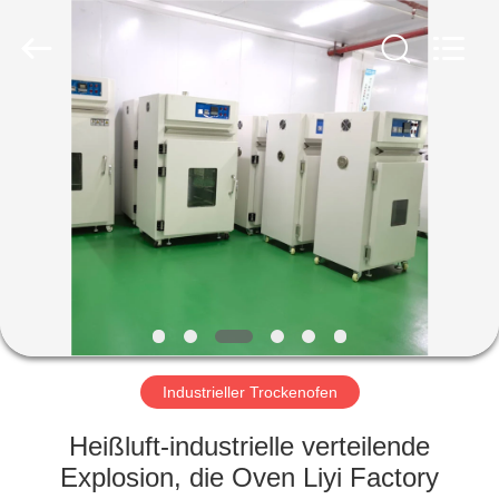
Liyi
Environmental
Technology
Co.,
Ltd..
All
Rights
Reserved.
HAUS
PRODUKTE
ÜBER
UNS
FABRIK-
AUSFLUG
Industrieller Trockenofen
Heißluft-industrielle verteilende
QUALITÄTSKONTROLLE
Explosion, die Oven Liyi Factory