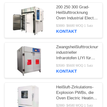
PRIVACY
200 250 300 Grad-
POLICY
Heißlufttrocknung
Oven Industrial Electric
Circulation Heating
$3880- $6680 MOQ:1 Satz
KONTAKT
Zwangsheißlufttrocknungs-
industrieller
Infrarotofen LIYI für
Labor
$3580- $5600 MOQ:1 Satz
KONTAKT
Heißluft-Zirkulations-
Explosion PWBs, die
Oven Electric Heating
Max 600C trocknet
$2880- $4580 MOQ:1 Satz