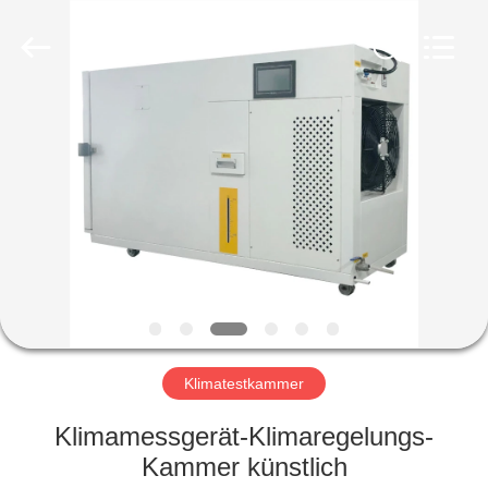
Liyi
Environmental
Technology
Co.,
Ltd..
All
Rights
Reserved.
HAUS
PRODUKTE
ÜBER
UNS
FABRIK-
AUSFLUG
Klimatestkammer
Klimamessgerät-Klimaregelungs-
QUALITÄTSKONTROLLE
Kammer künstlich