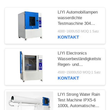
PRIVACY
POLICY
LIYI Automobillampen
wasserdichte
Testmaschine 304
Edelstahl innen
4000~1600USD MOQ:1 Satz
KONTAKT
LIYI Electronics
Wasserbeständigkeitstester
Regen- und
Spritzwassertest
4500~15000USD MOQ:1 Satz
IEC60529 IPX1-4
KONTAKT
LIYI Strong Water Rain
Test Machine IPX5-6
1000L Automatisches