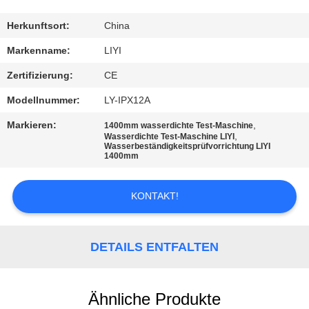
TRETEN
Herkunftsort:
China
SIE
Markenname:
LIYI
MIT
Zertifizierung:
CE
UNS
Modellnummer:
LY-IPX12A
IN
Markieren:
,
1400mm wasserdichte Test-Maschine
VERBINDUNG
,
Wasserdichte Test-Maschine LIYI
Wasserbeständigkeitsprüfvorrichtung LIYI
1400mm
FORDERN
KONTAKT!
SIE EIN
ZITAT
DETAILS ENTFALTEN
SITEMAP
Ähnliche Produkte