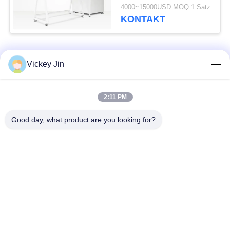
Wasserradsystem
4000~15000USD MOQ:1 Satz
KONTAKT
Beliebte Kategorien
Alle
Vickey Jin
Klima-Test-Kammer
Klimatestkammer
2:11 PM
Good day, what product are you looking for?
elektrischer
Wärmestoßtestkammer
Trockenofen
Industrieller
Alterntestkammer
Trockenofen
Sand-Staub-Test-
Salzsprühtest-
Kammer
Kammer