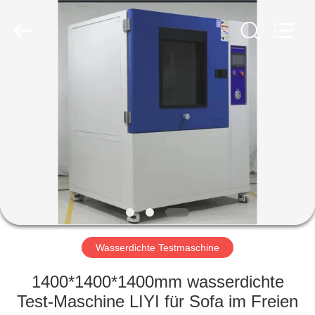
Liyi
Environmental
Technology
Co.,
Ltd..
All
Rights
Reserved.
HAUS
PRODUKTE
ÜBER
UNS
FABRIK-
AUSFLUG
Wasserdichte Testmaschine
1400*1400*1400mm wasserdichte
QUALITÄTSKONTROLLE
Test-Maschine LIYI für Sofa im Freien